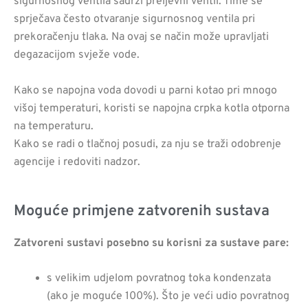
sigurnosnog ventila sadrži preljevni ventil. Time se
sprječava često otvaranje sigurnosnog ventila pri
prekoračenju tlaka. Na ovaj se način može upravljati
degazacijom svježe vode.
Kako se napojna voda dovodi u parni kotao pri mnogo
višoj temperaturi, koristi se napojna crpka kotla otporna
na temperaturu.
Kako se radi o tlačnoj posudi, za nju se traži odobrenje
agencije i redoviti nadzor.
Moguće primjene zatvorenih sustava
Zatvoreni sustavi posebno su korisni za sustave pare:
s velikim udjelom povratnog toka kondenzata
(ako je moguće 100%). Što je veći udio povratnog