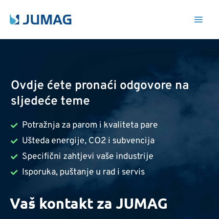
Skip
Main
to
Men
content
Ovdje ćete pronaći odgovore na
sljedeće teme
Potražnja za parom i kvaliteta pare
Ušteda energije, CO2 i subvencija
Specifični zahtjevi vaše industrije
Isporuka, puštanje u rad i servis
Vaš kontakt za JUMAG