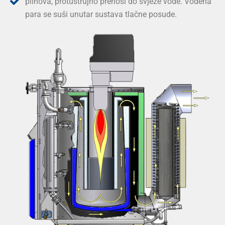
plinova, protustrujno prenosi do svježe vode. Vodena
para se suši unutar sustava tlačne posude.