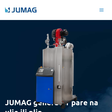
Skip
Main
to
Men
content
JUMAG generator pare na