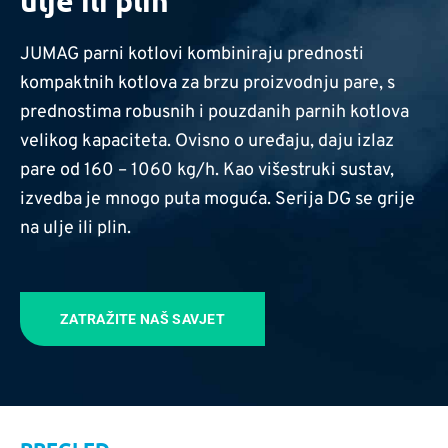
ulje ili plin
JUMAG parni kotlovi kombiniraju prednosti
kompaktnih kotlova za brzu proizvodnju pare, s
prednostima robusnih i pouzdanih parnih kotlova
velikog kapaciteta. Ovisno o uređaju, daju izlaz
pare od 160 – 1060 kg/h. Kao višestruki sustav,
izvedba je mnogo puta moguća. Serija DG se grije
na ulje ili plin.
ZATRAŽITE NAŠ SAVJET