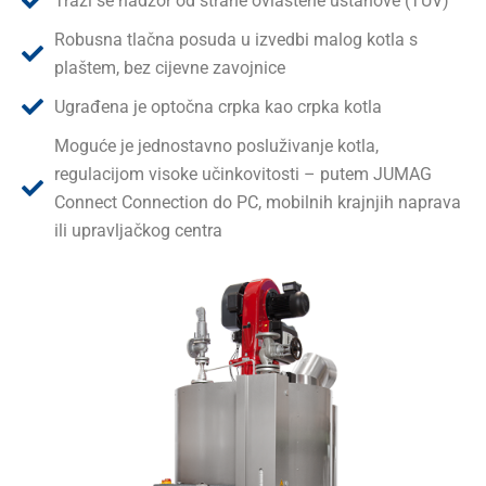
Traži se nadzor od strane ovlaštene ustanove (TÜV)
Robusna tlačna posuda u izvedbi malog kotla s
plaštem, bez cijevne zavojnice
Ugrađena je optočna crpka kao crpka kotla
Moguće je jednostavno posluživanje kotla,
regulacijom visoke učinkovitosti – putem JUMAG
Connect Connection do PC, mobilnih krajnjih naprava
ili upravljačkog centra