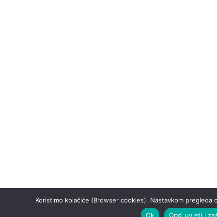
Koristimo kolačiće (Browser cookies). Nastavkom pregleda o
Ok
Opći uvjeti i za