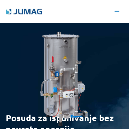
Skip
Main
to
Men
content
Posuda za ispuhivanje bez