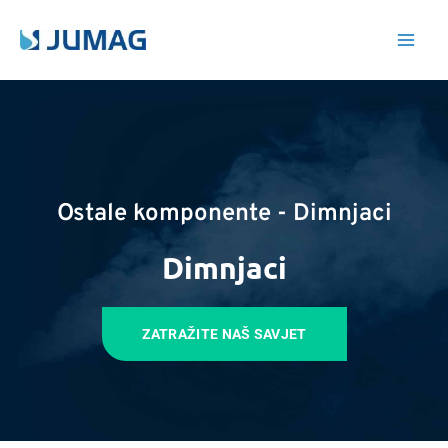
Skip
Main
to
Men
content
Ostale komponente - Dimnjaci
Dimnjaci
ZATRAŽITE NAŠ SAVJET